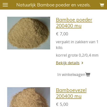
Natuurlijk Bamboe poeder en vezels.
Ga
direct
naar
Bamboe poeder
de
200400 mu
hoofdinhoud
€ 7,00
verpakt in zakken van 1
kilo.
korrel grote 0,2/0,4 mm
Bekijk details
In winkelwagen
Bamboevezel
200400 mu
€ 5,00